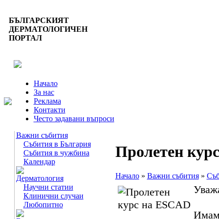
БЪЛГАРСКИЯТ
ДЕРМАТОЛОГИЧЕН
ПОРТАЛ
Начало
За нас
Реклама
Контакти
Често задавани въпроси
Важни събития
Събития в България
Пролетен кур
Събития в чужбина
Календар
Начало
»
Важни събития
»
Съб
Дерматология
Научни статии
Уваж
Клинични случаи
Любопитно
Имам