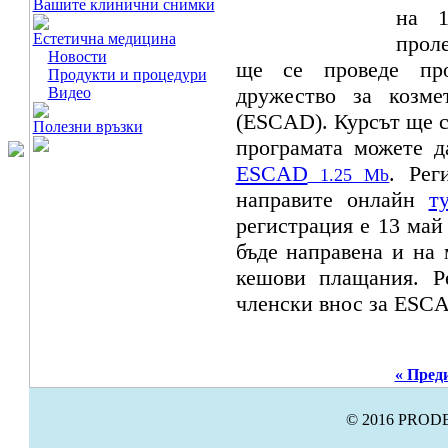
Вашите клинични снимки
на 1
Естетична медицина
прол
Новости
ще се проведе про
Продукти и процедури
дружество за козме
Видео
(ESCAD). Курсът ще с
Полезни връзки
програмата можете д
ESCAD
. Рег
1.25 Mb
направите онлайн
т
регистрация е 13 май
бъде направена и на 
кешови плащания. Р
членски внос за ESCA
« Пред
© 2016 PRODE