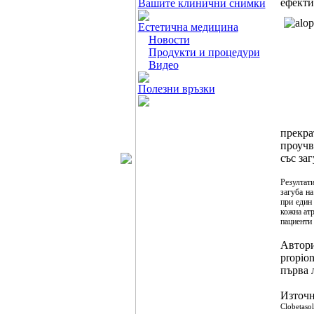
ефекти
Вашите клинични снимки
Естетична медицина
Новости
Продукти и процедури
Видео
Полезни връзки
прекра
проучв
със заг
Резултати
загуба на
при един 
кожна атр
пациенти 
Автори
propio
първа 
Източ
Clobetaso