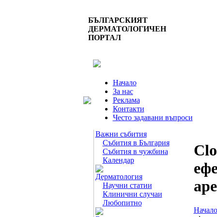
БЪЛГАРСКИЯТ
ДЕРМАТОЛОГИЧЕН
ПОРТАЛ
Начало
За нас
Реклама
Контакти
Често задавани въпроси
Важни събития
Събития в България
Clo
Събития в чужбина
Календар
ефе
Дерматология
аре
Научни статии
Клинични случаи
Любопитно
Начал