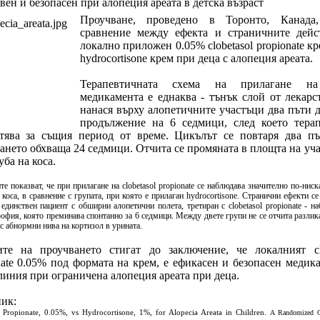
вен и безопасен при алопеция ареата в детска възраст
Проучване, проведено в Торонто, Канада
сравнение между ефекта и страничните дейс
локално приложен 0.05% clobetasol propionate к
hydrocortisone крем при деца с алопеция ареата.
Терапевтичната схема на прилагане на
медикамента е еднаква - тънък слой от лекарс
нанася върху алопетичните участъци два пъти 
продължение на 6 седмици, след което терап
тява за същия период от време. Цикълът се повтаря два пъ
ането обхваща 24 седмици. Отчита се промяната в площта на уч
уба на коса.
те показват, че при прилагане на clobetasol propionate се наблюдава значително по-ниск
 коса, в сравнение с групата, при която е прилаган hydrocortisone. Странични ефекти с
единствен пациент с обширни алопетични полета, третиран с clobetasol propionate - н
офия, която преминава спонтанно за 6 седмици. Между двете групи не се отчита разлик
с абнормни нива на кортизол в урината.
те на проучването стигат до заключение, че локалният clo
nate 0.05% под формата на крем, е ефикасен и безопасен медик
линия при ограничена алопеция ареата при деца.
ник:
l Propionate, 0.05%, vs Hydrocortisone, 1%, for Alopecia Areata in Children.
A Randomized Cl