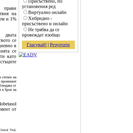
Присъствено, по
установения ред
, прави
Виртуално онлайн
твия на
Хибридно -
рем и 1%
присъствено и онлайн
Не трябва да се
 двата
провеждат изобщо
твото се
Гласувай!
|
Резултати
дневно в
ията се
ти като
астъците
а степен на
е проявяват
аблюдава се
а в броя на
betasol
амент от
inical Trial,