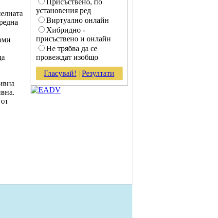
Присъствено, по
установения ред
нелната
Виртуално онлайн
редна
Хибридно -
присъствено и онлайн
оми
Не трябва да се
да
провеждат изобщо
Гласувай!
|
Резултати
ивна
ивна.
 от