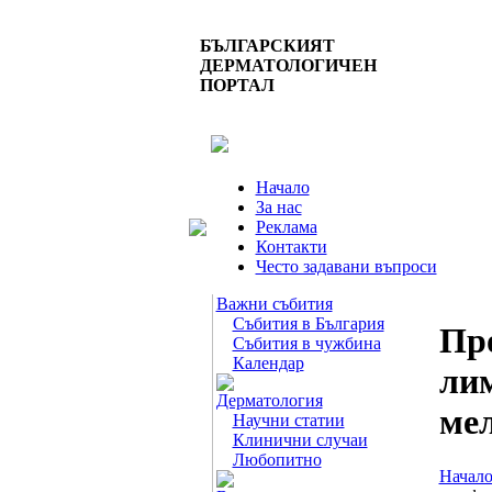
БЪЛГАРСКИЯТ
ДЕРМАТОЛОГИЧЕН
ПОРТАЛ
Начало
За нас
Реклама
Контакти
Често задавани въпроси
Важни събития
Събития в България
Про
Събития в чужбина
Календар
лим
Дерматология
мел
Научни статии
Клинични случаи
Любопитно
Начал