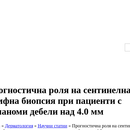
гностична роля на сентинелн
фна биопсия при пациенти с
аноми дебели над 4.0 мм
о
»
Дерматология
»
Научни статии
» Прогностична роля на сенти