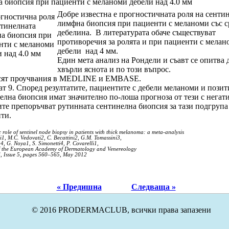
 биопсия при пациенти с меланоми дебели над 4.0 мм
Добре известна е прогностичната роля на сенти
лимфна биопсия при пациeнти с меланоми със с
дебелина. В литературата обаче съществуват
противоречия за ролята и при пациенти с мелан
дебели над 4 мм.
Един мета анализ на Рондели и съавт се опитва 
хвърли яснота и по този въпрос.
рсят проучвания в MEDLINE и EMBASE.
т 9. Според резултатите, пациентите с дебели меланоми и позит
елна биопсия имат значително по-лоша прогноза от тези с негат
те препоръчват рутинната сентинелна биопсия за тази подгрупа
ти.
 role of sentinel node biopsy in patients with thick melanoma: a meta-analysis
i1, M.C. Vedovati2, C. Becattini2, G.M. Tomassini3,
4, G. Noya1, S. Simonetti4, P. Covarelli1,
f the European Academy of Dermatology and Venereology
, Issue 5, pages 560–565, May 2012
« Предишна
Следваща »
© 2016 PRODERMACLUB, всички права запазени