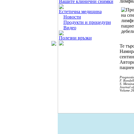
лимфна
Вашите клинични снимки
Естетична медицина
Новости
Продукти и процедури
Видео
Полезни връзки
Те тъ
Намира
сентин
Автори
пациен
Prognostic
F. Rondell
S. Messina
Journal o
Volume 26