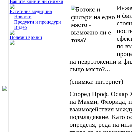
Вашите клинични снимки
Инже
Естетична медицина
и фил
Новости
Продукти и процедури
стоящ
Видео
пост
Полезни връзки
ефект
по въ
проце
на невротоксини и фил
също място?...
(снимка: интернет)
Според Проф. Оскар 
на Маями, Флорида, н
взаимодействия между
подмладяване. Като ос
определя, реда на инж