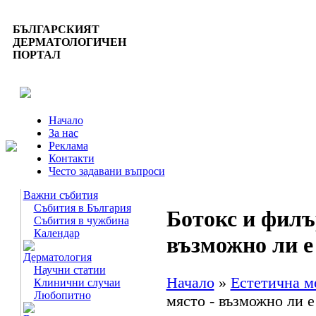
БЪЛГАРСКИЯТ
ДЕРМАТОЛОГИЧЕН
ПОРТАЛ
Начало
За нас
Реклама
Контакти
Често задавани въпроси
Важни събития
Събития в България
Ботокс и филъ
Събития в чужбина
Календар
възможно ли е
Дерматология
Научни статии
Начало
»
Естетична м
Клинични случаи
Любопитно
място - възможно ли е