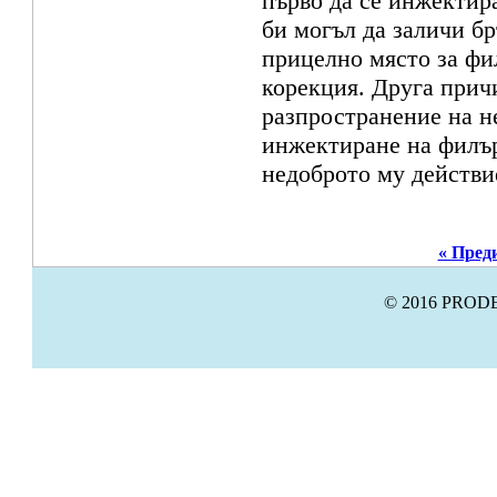
първо да се инжектир
би могъл да заличи бр
прицелно място за фил
корекция. Друга прич
разпространение на н
инжектиране на филър
недоброто му действи
« Пред
© 2016 PRODE