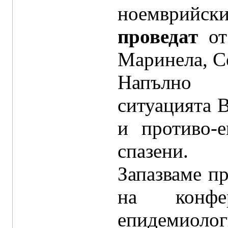
ноемврийс
проведат
от
Маринела, С
Напълно р
ситуацията 
и противо-
спазени.
Запазваме п
на конф
епидемиоло