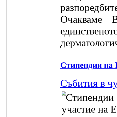
разпоредбит
Очакваме 
единствен
дерматологич
Стипендии на 
Събития в ч