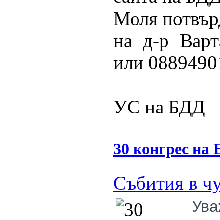
Моля потвър
на д-р Вар
или 0889490
УС на БДД
30 конгрес на
Събития в ч
Ува