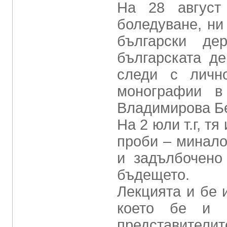
На 28 август
боледуване, ни
български дер
българската де
следи с личн
монографии в
Владимирова Б
На 2 юли т.г, т
проби – минало
и задълбочено
бъдещето.
Лекцията и бе 
което бе и п
представителит