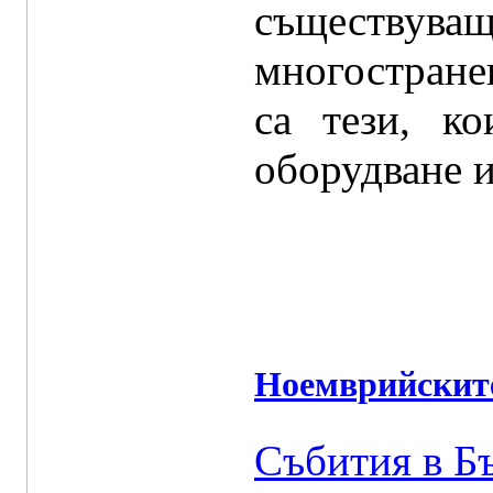
съществуващ
многостране
са тези, к
оборудване и
Ноемврийските
Събития в Б