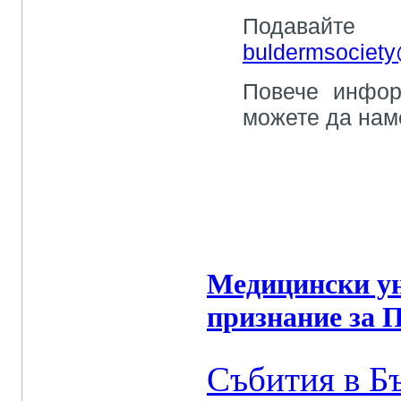
Подава
buldermsociet
Повече инфор
можете да наме
Медицински ун
признание за 
Събития в Б