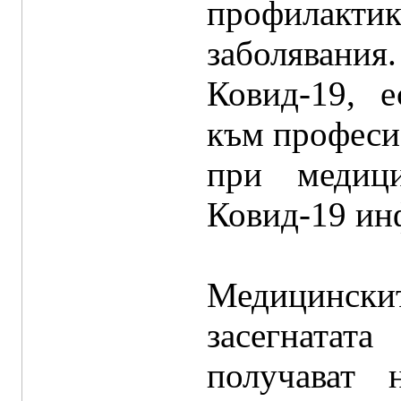
профилак
заболяван
Ковид-19, е
към професи
при медици
Ковид-19 ин
Медицинск
засегната
получават 