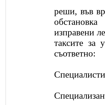
реши, във в
обстановка
изправени ле
таксите за 
съответно:
Специалисти
Специализант