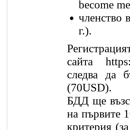
become me
членство 
г.).
Регистрация
сайта https
следва да 
(70USD).
БДД ще възс
на първите 1
критерия (за