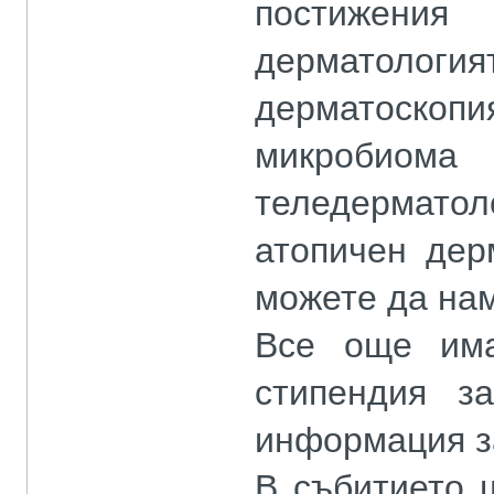
постижени
дерматолог
дерматоскопи
микробиома 
теледерматоло
атопичен дер
можете да на
Все още има
стипендия з
информация з
В събитието 