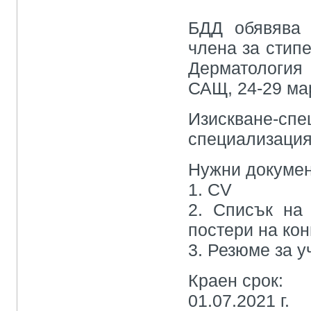
БДД обявява 
члена за стип
Дерматология
САЩ, 24-29 мар
Изискване-
специализацият
Нужни докумен
1. CV
2. Списък на 
постери на ко
3. Резюме за у
Краен срок:
01.07.2021 г.