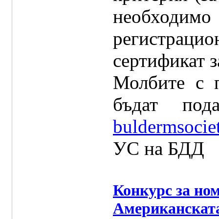
необходимо 
регистрац
сертификат з
Молбите с 
бъдат по
buldermsoci
УС на БДД
Конкурс за ном
Американскат