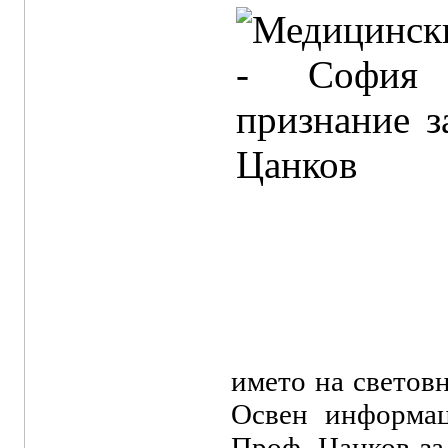
името на светов
Освен информац
Проф. Цанков за