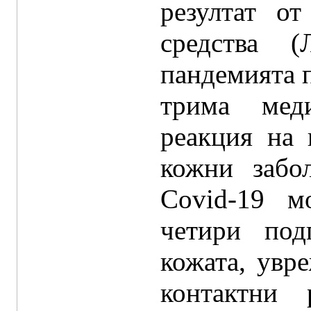
резултат о
средства 
пандемията п
трима меди
реакция на
кожни забо
Covid-19 м
четири под
кожата, увре
контактни