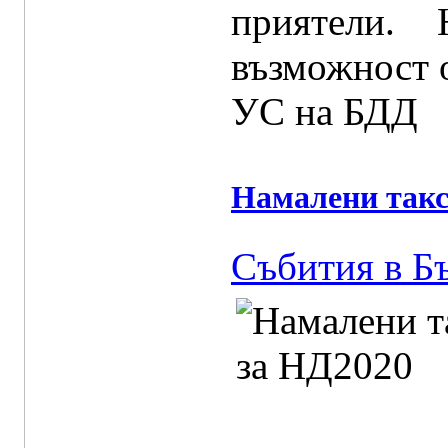
приятели.
възможност о
УС на БДД
Намалени такс
Събития в Б